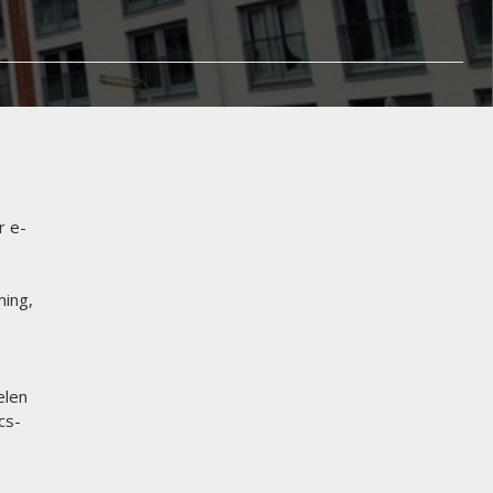
r e-
ming,
elen
cs-